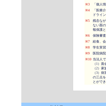
※3
「個人情
※4
「医療介
ドライン
※5
残念なが
ない面の
報保護と
※6
保険審査
※7
給食、会
※8
学生実習
※9
医院病院
※10
当法人で
（1）面
（2）家
（3）病
の三点を
とができ