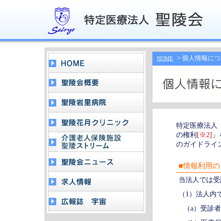
> 個人情報に
HOME
特定医療法人
の権利
[※2]
」
のガイドライ
■情報利用の
当法人では受
（1）法人内
（a）受診