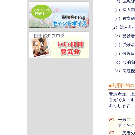
（b）医療
（c）法人
（d）教育
（2）法人外
（a）受診
（b）受診
（c）保険
（d）公的
（e）病院
■利用目的の
受診者は、上
とができます
みなします。
※1
一般に「
方々のこ
※2
「患者の