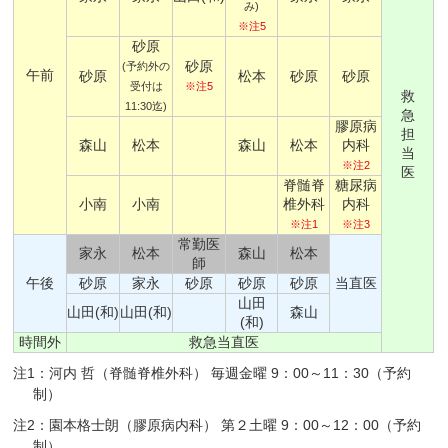
み)
※注5
砂原
砂原
(予約外の
午前
砂原
松本
砂原
砂原
受付は
※注5
救
11:30迄)
急
膠原病
担
森山
松本
森山
松本
内科
当
※注2
医
脊髄脊
糖尿病
小南
小南
椎外科
内科
※注1
※注3
常勤医
家永
松本
森山
松本
師
午後
砂原
家永
砂原
砂原
砂原
当直医
山田
山田(和)
山田(和)
森山
(和)
時間外
救急当直医
注1：河内 哲（脊髄脊椎外科） 毎週金曜 9：00～11：30（予約
制）
注2：園本格士朗（膠原病内科） 第２土曜 9：00～12：00（予約
制）