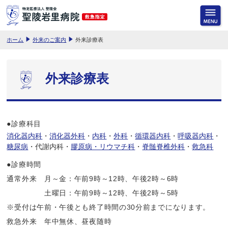
ホーム
外来のご案内
外来診療表
外来診療表
●診療科目
消化器内科
消化器外科
内科
外科
循環器内科
呼吸器内科
糖尿病
代謝内科
膠原病・リウマチ科
脊髄脊椎外科
救急科
●診療時間
通常外来 月～金：午前9時～12時、午後2時～6時
土曜日：午前9時～12時、午後2時～5時
※受付は午前・午後とも終了時間の30分前までになります。
救急外来 年中無休、昼夜随時