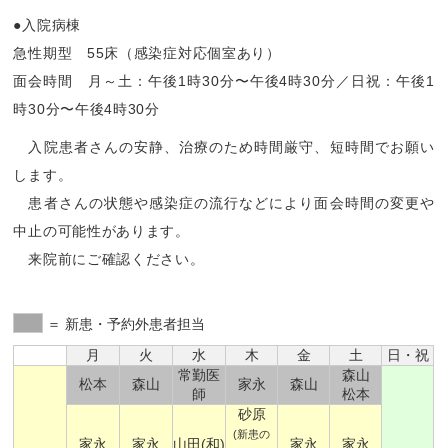
●入院病棟
急性期型 55床（感染症対応個室あり）
面会時間 月～土：午後1時30分〜午後4時30分／日祝：午後1
時30分〜午後4時30分
入院患者さんの安静、治療のため時間厳守、短時間でお願い
します。
患者さんの状態や感染症の流行などにより面会時間の変更や
中止の可能性があります。
来院前にご確認ください。
＝ 新患・予約外患者担当
月
火
水
木
金
土
日・祝
常勤医
森山
松本
森山
家永
森山
師
松本
砂原
(新患の
家永
家永
山田(和)
家永
家永